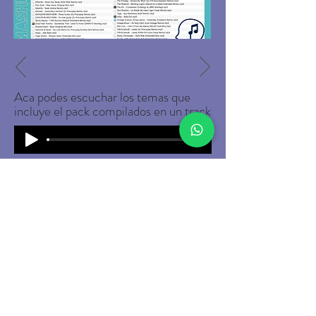
Aca podes escuchar los temas que
incluye el pack compilados en un track
Pack REMIX :
75 ARCHIVOS - 6HS de music
Para realizar la compra podes hacerlo
desde aca:
COMPRAR