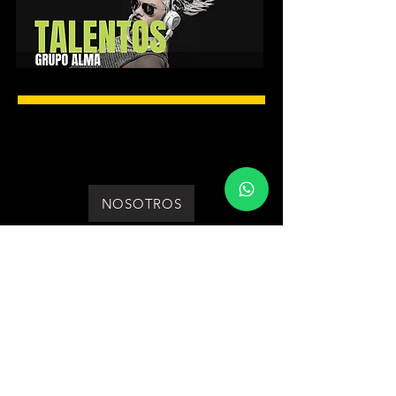
Bienvenidos a Grupo Alma, comunidad de artistas.
Escuela de formacion para maquilladores peinadores y djs.
Programa de direccion y representacion para artistas.
servicios producciones y artistas para eventos​
NOSOTROS
SER MIEMBRO
ESCUELA
conoce nuestro
refugio