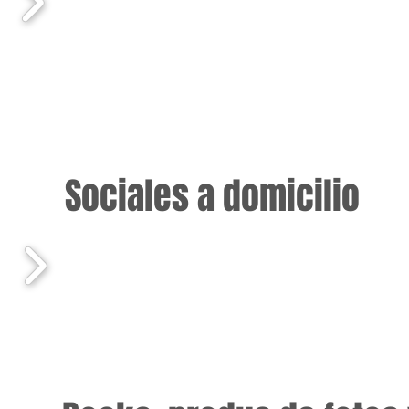
rápidas, otras mas detallistas. Además, contam
maquillaje, peinado, tatuajes ¡y algunas son ex
areas.
Sociales a domicilio
si tenes una fiesta o evento, estamos para ayud
ofrecemos servicios personalizados a domicilio
comodidad de tu casa o el hotel donde te encu