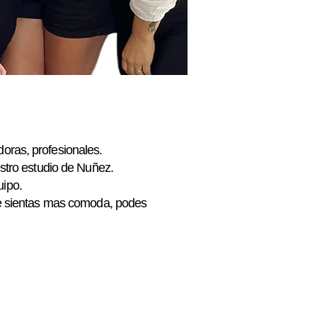
doras, profesionales.
estro estudio de Nuñez.
uipo.
n te sientas mas comoda, podes
tilo. Algunas son súper