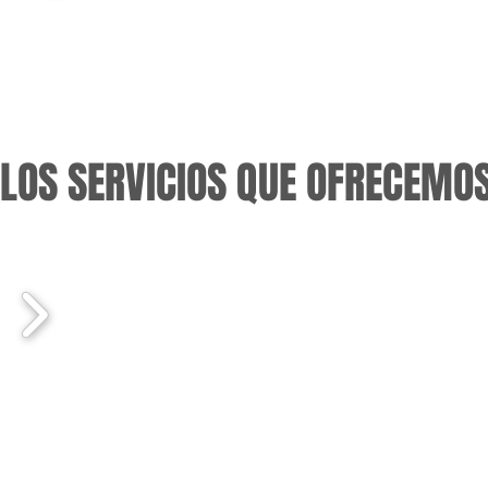
LOS SERVICIOS QUE OFRECEMO
maquillaje
peinados
uñas
perfilado y tattoo de cejas
lifting de pestañas
tratamientos faciales
masajes
tattoo