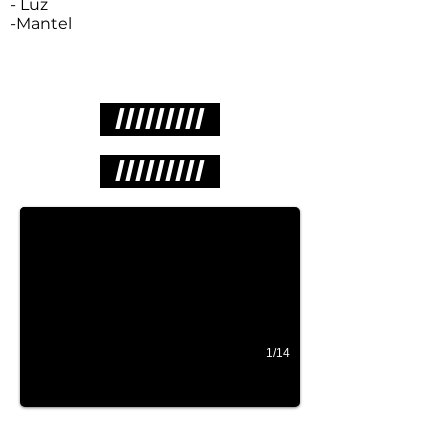
- Luz
-Mantel
/////////
/////////
1/14