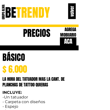
BE
TRENDY
GRUPO ALMA
volver
TEMPO TATTOO
PRECIOS
AGREGA
MOBIIARIO
ACA
BÁSICO
$ 6.000
LA HORA DEL TATUADOR MAS LA CANT. DE
PLANCHAS DE TATTOO QUIERAS
INCLUYE:
-Un tatuador
- Carpeta con diseños
- Espejo