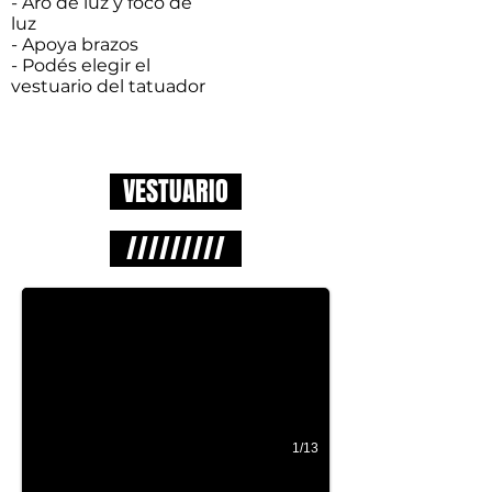
- Aro de luz y foco de
luz
- Apoya brazos
- Podés elegir el
vestuario del tatuador
VESTUARIO
/////////
1/13