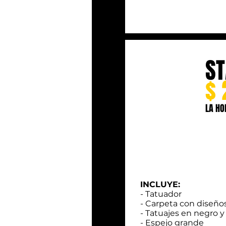
S
$ 
LA HO
INCLUYE:
- Tatuador
- Carpeta con diseño
- Tatuajes en negro y
- Espejo grande