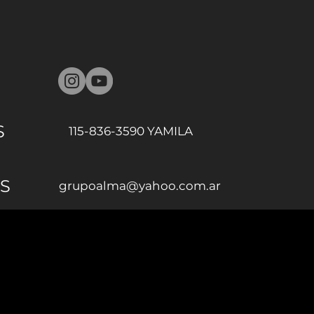
S
115-836-3590 YAMILA
S
grupoalma@yahoo.com.ar