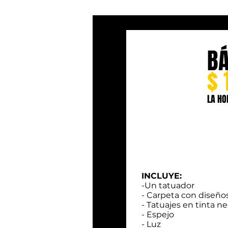
BÁ
$ 
LA HO
INCLUYE:
-Un tatuador
- Carpeta con diseño
- Tatuajes en tinta n
- Espejo
- Luz