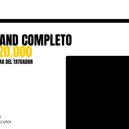
TAND COMPLETO
20.000
RA DEL TATUADOR
s
 color