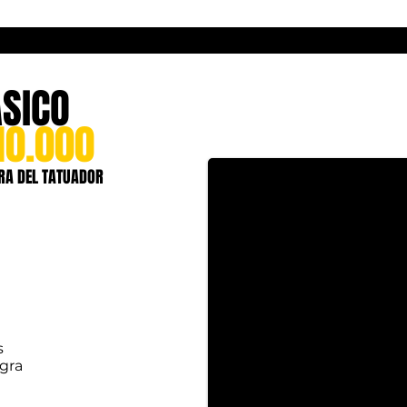
SICO
10.000
RA DEL TATUADOR
s
egra