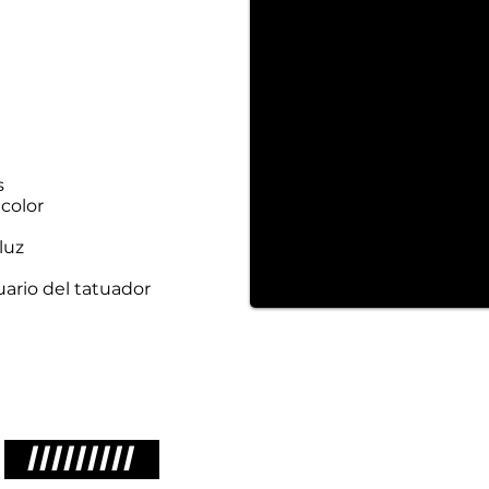
s
 color
luz
uario del tatuador
/////////