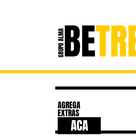
BE
TR
GRUPO ALMA
STANDS DE AIR 
AGREGA
EXTRAS
ACA