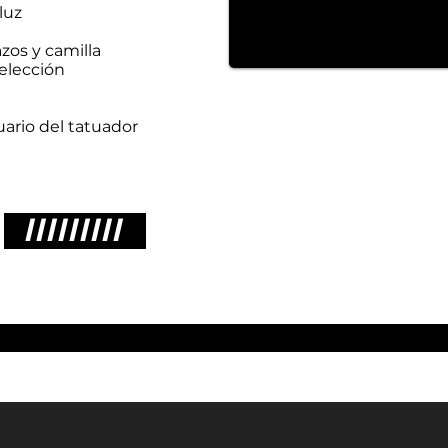
luz
razos y camilla
elección
uario del tatuador
/////////