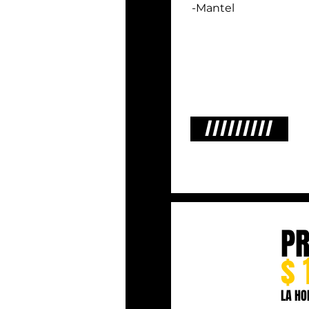
-Mantel
/////////
P
$ 
LA HO