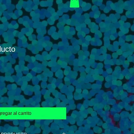
ducto
1
regar al carrito