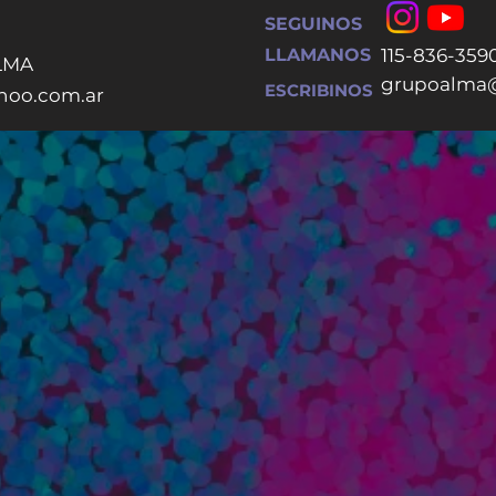
SEGUINOS
LLAMANOS
115-836-359
ALMA
grupoalma
ESCRIBINOS
oo.com.ar