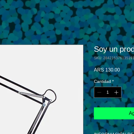
Soy un pro
SKU: 28421537613519
Precio
ARS 130.00
Cantidad
*
Ag