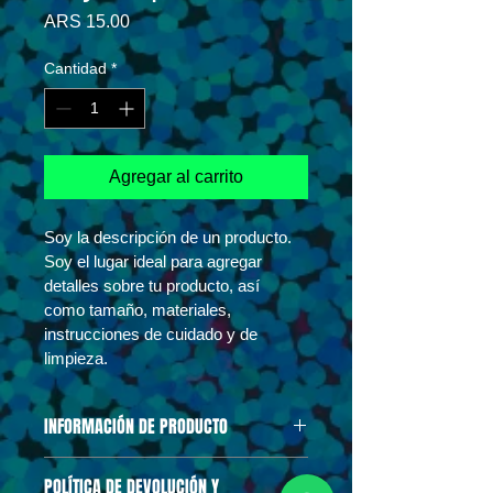
Precio
ARS 15.00
Cantidad
*
Agregar al carrito
Soy la descripción de un producto. 
Soy el lugar ideal para agregar 
detalles sobre tu producto, así 
como tamaño, materiales, 
instrucciones de cuidado y de 
limpieza.
INFORMACIÓN DE PRODUCTO
Soy la descripción de un producto. 
POLÍTICA DE DEVOLUCIÓN Y
Soy el lugar ideal para agregar 