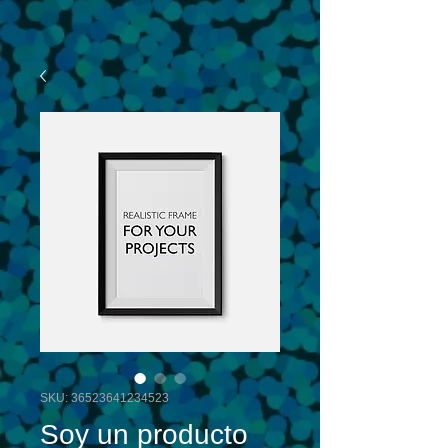
SKU: 36523641234523
Soy un producto