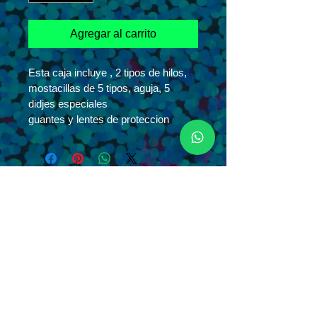
Agregar al carrito
Esta caja incluye , 2 tipos de hilos, 
mostacillas de 5 tipos, aguja, 5 
didjes especiales
guantes y lentes de proteccion
BE
TRENDY
BE
MUSIC
SEGUINOS
SEGUINOS
LLAMANOS
LLAMANOS
113-607-4204
ALMA
115-836-3590
YAMILA
ESCRIBINOS
ESCRIBINOS
grupoalma@yahoo.com.ar
grupoalma@yahoo.com.ar