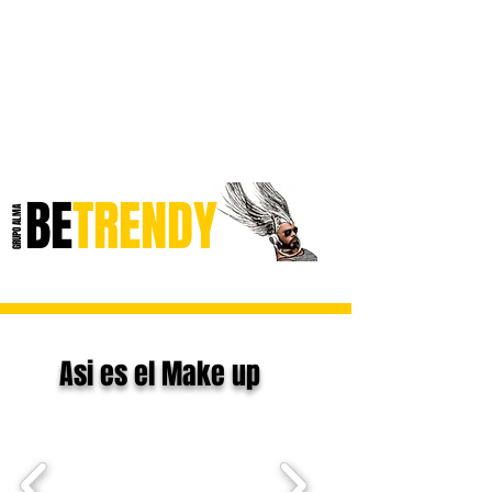
BE
TRENDY
GRUPO ALMA
GLITTER Y BINDI
Asi es el Make up