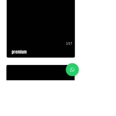
1/17
premium
1/11
itinerante